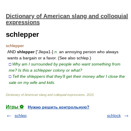
Dictionary of American slang and colloquial
expressions
schlepper
schlepper
AND
shlepper
[“Jlepa1-]
n.
an annoying person who always
wants a bargain or a favor. (See also schlep.)
□
Why am I surrounded by people who want something from
me? Is this a schlepper colony or what?
□
Tell the shleppers that they’ll get their money after I close the
sale on my wife and kids.
Dictionary of American slang and colloquial expressions
.
2015
.
Игры ⚽
Нужно решить контрольную?
schlep
schlock