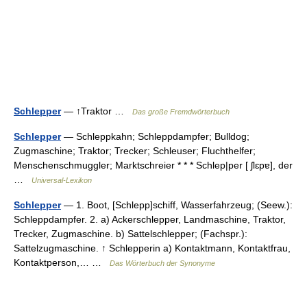
Schlepper
— ↑Traktor …
Das große Fremdwörterbuch
Schlepper
— Schleppkahn; Schleppdampfer; Bulldog;
Zugmaschine; Traktor; Trecker; Schleuser; Fluchthelfer;
Menschenschmuggler; Marktschreier * * * Schlep|per [ ʃlɛpɐ], der
…
Universal-Lexikon
Schlepper
— 1. Boot, [Schlepp]schiff, Wasserfahrzeug; (Seew.):
Schleppdampfer. 2. a) Ackerschlepper, Landmaschine, Traktor,
Trecker, Zugmaschine. b) Sattelschlepper; (Fachspr.):
Sattelzugmaschine. ↑ Schlepperin a) Kontaktmann, Kontaktfrau,
Kontaktperson,… …
Das Wörterbuch der Synonyme