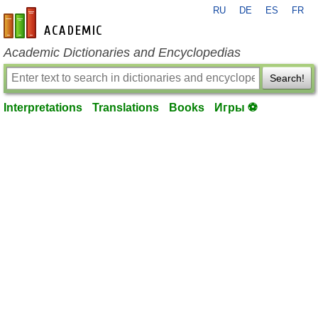
RU
DE
ES
FR
en-academic.com
Academic Dictionaries and Encyclopedias
Search!
Interpretations
Translations
Books
Игры ⚽